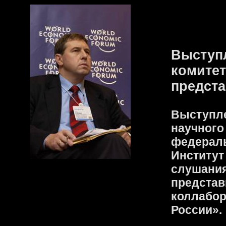
Выступ
комите
предст
Выступле
научного
федераль
Институт
слушания
представ
коллабор
России».