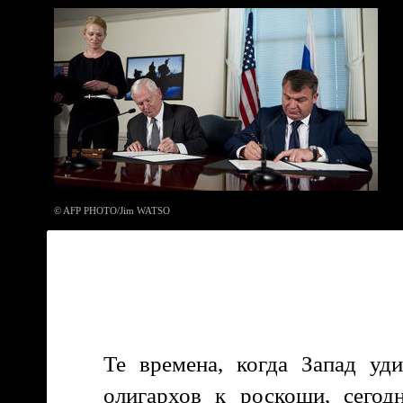
© AFP PHOTO/Jim WATSO
Те времена, когда Запад уд
олигархов к роскоши, сегод